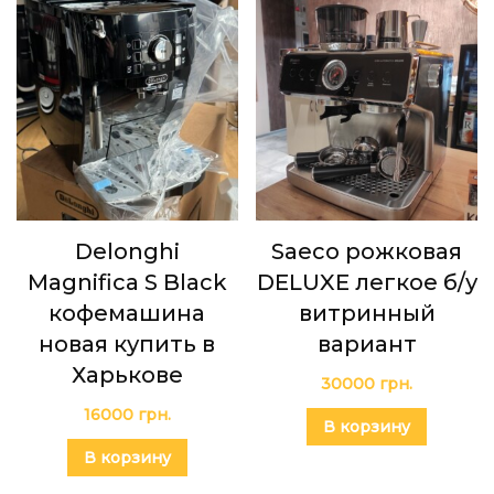
Delonghi
Saeco рожковая
Magnifica S Black
DELUXE легкое б/у
кофемашина
витринный
новая купить в
вариант
Харькове
30000
грн.
16000
грн.
В корзину
В корзину