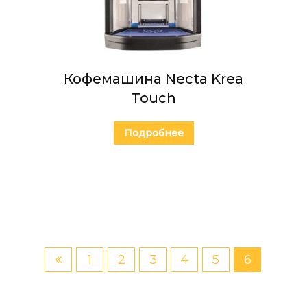
Кофемашина Necta Krea
Touch
Подробнее
1
2
3
4
5
6