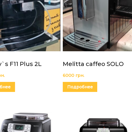
y`s F11 Plus 2L
Melitta caffeo SOLO
рн.
6000
грн.
бнее
Подробнее