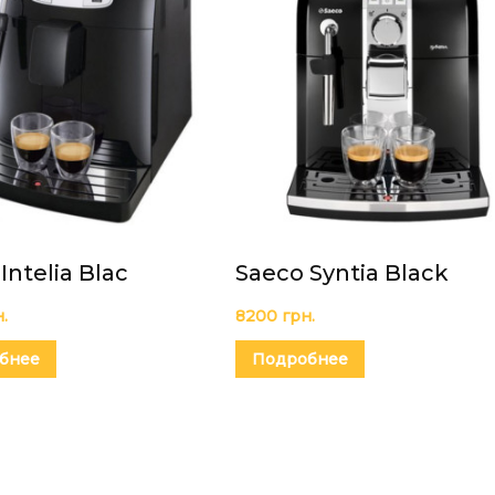
Intelia Blac
Saeco Syntia Black
.
8200
грн.
бнее
Подробнее