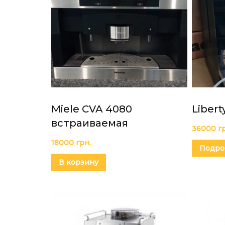
Miele CVA 4080
Libert
встраиваемая
36000
г
18000
грн.
Подро
В корзину