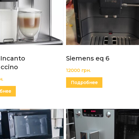
 Incanto
Siemens eq 6
ccino
12000
грн.
н.
Подробнее
бнее