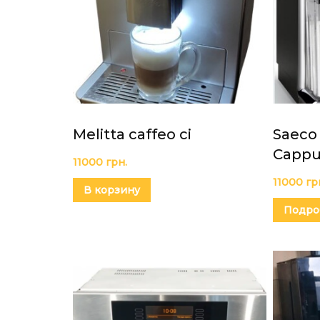
Melitta caffeo ci
Saeco
Cappu
11000
грн.
11000
гр
В корзину
Подро